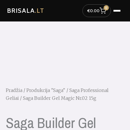
Pereiti
0
BRISALA
.LT
prie
€
0.00
turinio
Pradžia
/
Produkcija "Saga"
/
Saga Professional
Geliai
/ Saga Builder Gel Magic Nr.02 15g
Saga Builder Gel