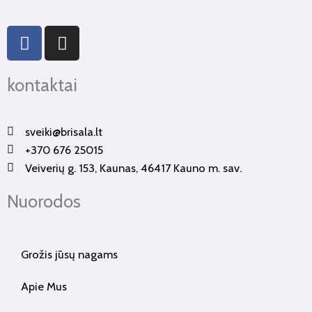
F
I
a
n
c
s
kontaktai
e
t
b
a
o
g
sveiki@brisala.lt
o
r
+370 676 25015
k
a
Veiverių g. 153, Kaunas, 46417 Kauno m. sav.
-
m
f
Nuorodos
Grožis jūsų nagams
Apie Mus