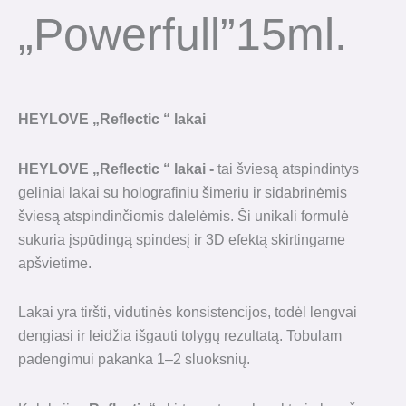
„Powerfull”15ml.
HEYLOVE
„
Reflectic
“
lakai
HEYLOVE
„
Reflectic
“
lakai -
tai šviesą atspindintys
geliniai lakai su holografiniu šimeriu ir sidabrinėmis
šviesą atspindinčiomis dalelėmis. Ši unikali formulė
sukuria įspūdingą spindesį ir 3D efektą skirtingame
apšvietime.
Lakai yra tiršti, vidutinės konsistencijos, todėl lengvai
dengiasi ir leidžia išgauti tolygų rezultatą. Tobulam
padengimui pakanka 1–2 sluoksnių.