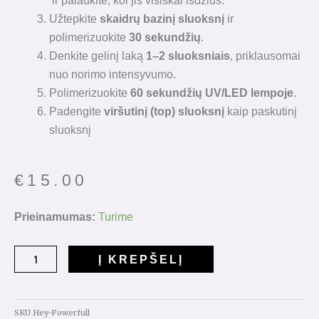
ir palaukite, kol jis visiškai išdžius.
Užtepkite
skaidrų bazinį sluoksnį
ir
polimerizuokite
30 sekundžių
.
Denkite gelinį laką
1–2 sluoksniais
, priklausomai
nuo norimo intensyvumo.
Polimerizuokite
60 sekundžių UV/LED lempoje
.
Padengite
viršutinį (top) sluoksnį
kaip paskutinį
sluoksnį
€
15.00
produkto
Prieinamumas:
Turime
kiekis:
Reflective
Į KREPŠELĮ
Gelinis
Lakas
"Powerfull"15ml.
SKU
Hey-Powerfull