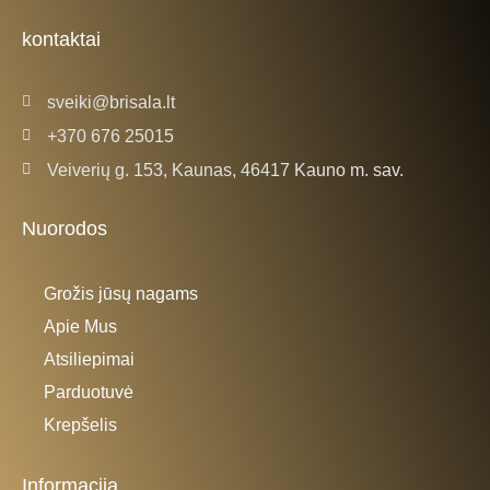
o
g
o
r
k
a
kontaktai
-
m
f
sveiki@brisala.lt
+370 676 25015
Veiverių g. 153, Kaunas, 46417 Kauno m. sav.
Nuorodos
Grožis jūsų nagams
Apie Mus
Atsiliepimai
Parduotuvė
Krepšelis
Informacija