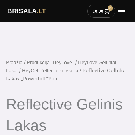
Pereiti
0
BRISALA
.LT
prie
€
0.00
turinio
/
/
Pradžia
Produkcija "HeyLove"
HeyLove Geliiniai
/
/ Reflective Gelinis
Lakai
HeyGel Reflectic kolekcija
Lakas „Powerfull”15ml.
Reflective Gelinis
Lakas