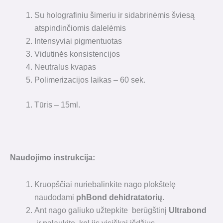
Su holografiniu šimeriu ir sidabrinėmis šviesą
atspindinčiomis dalelėmis
Intensyviai pigmentuotas
Vidutinės konsistencijos
Neutralus kvapas
Polimerizacijos laikas – 60 sek.
Tūris – 15ml.
Naudojimo instrukcija:
Kruopščiai nuriebalinkite nago plokštelę
naudodami
phBond dehidratatorių
.
Ant nago galiuko užtepkite berūgštinį
Ultrabond