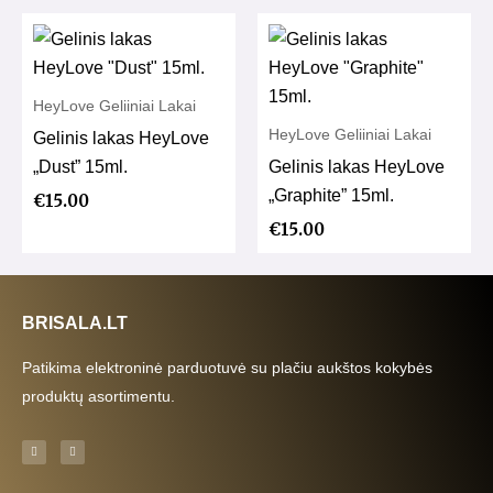
HeyLove Geliiniai Lakai
HeyLove Geliiniai Lakai
Gelinis lakas HeyLove
„Dust” 15ml.
Gelinis lakas HeyLove
„Graphite” 15ml.
€
15.00
€
15.00
BRISALA.LT
Patikima elektroninė parduotuvė su plačiu aukštos kokybės
produktų asortimentu.
F
I
a
n
c
s
e
t
b
a