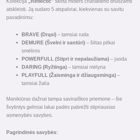
Kolekcija
„Reflectic“
skirta moters charakterio bruožams
atskleisti. Ją sudaro 5 atspalviai, kiekvienas su savitu
pavadinimu:
BRAVE (Drąsi)
– tamsiai ruda
DEMURE (Švelni ir santūri)
– šiltas pilkai
smėlinis
POWERFULL (Stipri ir nepalaužiama)
– juoda
DARING (Ryžtinga)
– tamsiai mėlyna
PLAYFULL (Žaisminga ir džiaugsminga)
–
tamsiai žalia
Manikiūras dažnai tampa saviraiškos priemone – šie
švytintys geliniai lakai padės pabrėžti stipriausias
asmenybės savybes.
Pagrindinės savybės: