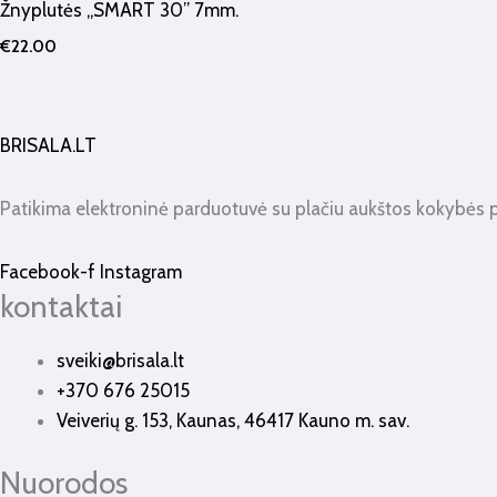
Žnyplutės „SMART 30” 7mm.
€
22.00
BRISALA.LT
Patikima elektroninė parduotuvė su plačiu aukštos kokybės 
Facebook-f
Instagram
kontaktai
sveiki@brisala.lt
+370 676 25015
Veiverių g. 153, Kaunas, 46417 Kauno m. sav.
Nuorodos