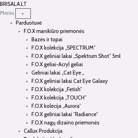
Pereiti
BRISALA
.LT
prie
Meniu
×
turinio
Parduotuvė
F.O.X manikiūro priemonės
Bazės ir topai
F.O.X kolekcija „SPECTRUM”
F.O.X geliniai lakai „Spektrum Shot” 5ml
F.O.X geliai-Acryl geliai
Geliniai lakai „Cat Eye „
F.O.X geliniai lakai Cat Eye Galaxy
F.O.X kolekcija „Fetish”
F.O.X kolekcija „TOUCH”
F.O.X kolecija „Aurora”
F.O.X geliniai lakai ”Radiance”
F.O.X nagų dizaino priemonės
Callux Produkcija