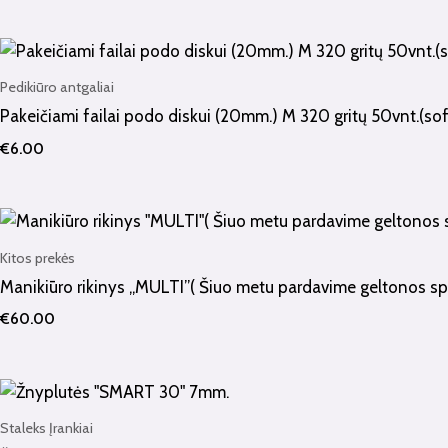
Pedikiūro antgaliai
Pakeičiami failai podo diskui (20mm.) M 320 gritų 50vnt.(sof
€
6.00
Kitos prekės
Manikiūro rikinys „MULTI”( Šiuo metu pardavime geltonos sp
€
60.00
Staleks Įrankiai