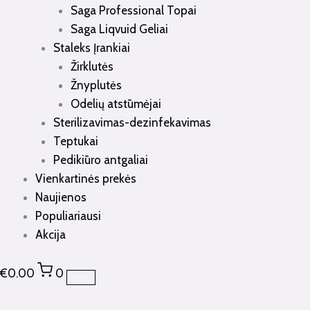
Saga Professional Topai
Saga Liqvuid Geliai
Staleks Įrankiai
Žirklutės
Žnyplutės
Odelių atstūmėjai
Sterilizavimas-dezinfekavimas
Teptukai
Pedikiūro antgaliai
Vienkartinės prekės
Naujienos
Populiariausi
Akcija
€
0.00
0
produkto