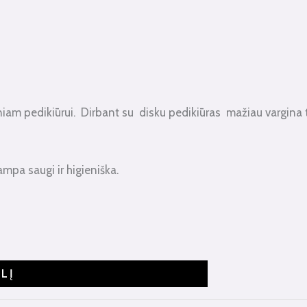
m pedikiūrui. Dirbant su disku pedikiūras mažiau vargina tiek
mpa saugi ir higieniška.
ELĮ