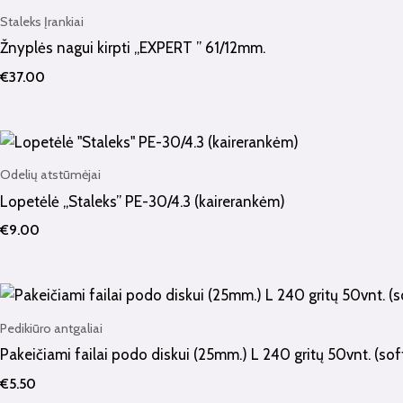
Staleks Įrankiai
Žnyplės nagui kirpti „EXPERT ” 61/12mm.
€
37.00
Odelių atstūmėjai
Lopetėlė „Staleks” PE-30/4.3 (kairerankėm)
€
9.00
Pedikiūro antgaliai
Pakeičiami failai podo diskui (25mm.) L 240 gritų 50vnt. (sof
€
5.50