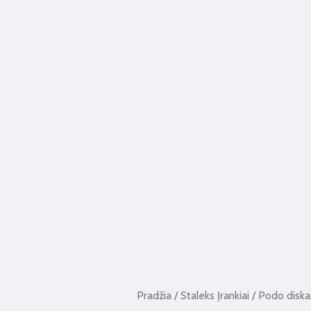
Pradžia
/
Staleks Įrankiai
/ Podo disk