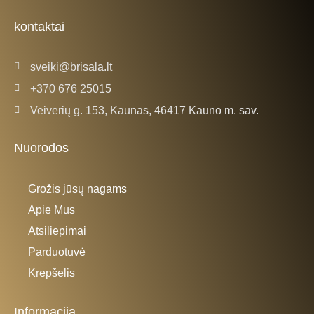
o
g
o
r
k
a
kontaktai
-
m
f
sveiki@brisala.lt
+370 676 25015
Veiverių g. 153, Kaunas, 46417 Kauno m. sav.
Nuorodos
Grožis jūsų nagams
Apie Mus
Atsiliepimai
Parduotuvė
Krepšelis
Informacija