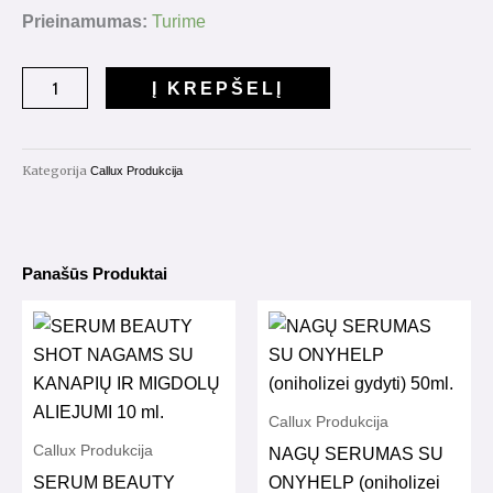
produkto
Prieinamumas:
Turime
kiekis:
Minkštinanti
Į KREPŠELĮ
druska
"Green
Tea""
Kategorija
Callux Produkcija
su
karbamidu
45%
Panašūs Produktai
1kg.
Callux Produkcija
Callux Produkcija
NAGŲ SERUMAS SU
SERUM BEAUTY
ONYHELP (oniholizei