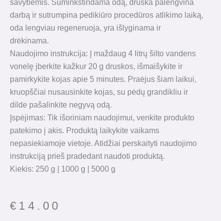
savybėmis. Suminkštindama odą, druska palengvina
darbą ir sutrumpina pedikiūro procedūros atlikimo laiką,
oda lengviau regeneruoja, yra išlyginama ir
drėkinama.
Naudojimo instrukcija: Į maždaug 4 litrų šilto vandens
vonelę įberkite kažkur 20 g druskos, išmaišykite ir
pamirkykite kojas apie 5 minutes. Praėjus šiam laikui,
kruopščiai nusausinkite kojas, su pėdų grandikliu ir
dilde pašalinkite negyvą odą.
Įspėjimas: Tik išoriniam naudojimui, venkite produkto
patekimo į akis. Produktą laikykite vaikams
nepasiekiamoje vietoje. Atidžiai perskaityti naudojimo
instrukciją prieš pradedant naudoti produktą.
Kiekis: 250 g | 1000 g | 5000 g
€
14.00