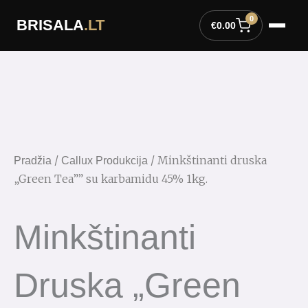
Pereiti
0
BRISALA
.LT
prie
€
0.00
turinio
/
/ Minkštinanti druska
Pradžia
Callux Produkcija
„Green Tea”” su karbamidu 45% 1kg.
Minkštinanti
Druska „Green