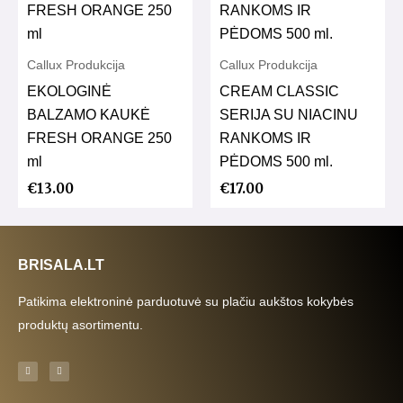
Callux Produkcija
Callux Produkcija
EKOLOGINĖ
CREAM CLASSIC
BALZAMO KAUKĖ
SERIJA SU NIACINU
FRESH ORANGE 250
RANKOMS IR
ml
PĖDOMS 500 ml.
€
13.00
€
17.00
BRISALA.LT
Patikima elektroninė parduotuvė su plačiu aukštos kokybės
produktų asortimentu.
F
I
a
n
c
s
e
t
b
a