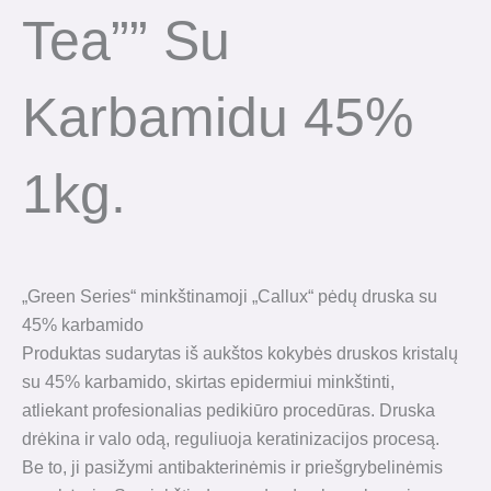
Tea”” Su
Karbamidu 45%
1kg.
„Green Series“ minkštinamoji „Callux“ pėdų druska su
45% karbamido
Produktas sudarytas iš aukštos kokybės druskos kristalų
su 45% karbamido, skirtas epidermiui minkštinti,
atliekant profesionalias pedikiūro procedūras. Druska
drėkina ir valo odą, reguliuoja keratinizacijos procesą.
Be to, ji pasižymi antibakterinėmis ir priešgrybelinėmis