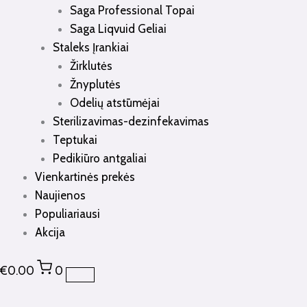
Saga Professional Topai
Saga Liqvuid Geliai
Staleks Įrankiai
Žirklutės
Žnyplutės
Odelių atstūmėjai
Sterilizavimas-dezinfekavimas
Teptukai
Pedikiūro antgaliai
Vienkartinės prekės
Naujienos
Populiariausi
Akcija
€
0.00
0
produkto