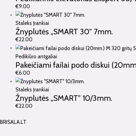
€
9.00
Staleks Įrankiai
Žnyplutės „SMART 30” 7mm.
€
22.00
Pedikiūro antgaliai
Pakeičiami failai podo diskui (20mm.
€
6.00
Staleks Įrankiai
Žnyplutės „SMART” 10/3mm.
€
22.00
BRISALA.LT