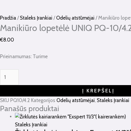
kiekis:
Manikiūro
lopetėlė
Pradžia
/
Staleks Įrankiai
/
Odelių atstūmėjai
/ Manikiūro lope
UNIQ
Manikiūro lopetėlė UNIQ PQ-10/4.
PQ-
€
8.00
10/4.2
Prieinamumas:
Turime
Į KREPŠELĮ
SKU
PQ10/4.2
Kategorijos
Odelių atstūmėjai
,
Staleks Įrankiai
Panašūs produktai
Staleks Įrankiai