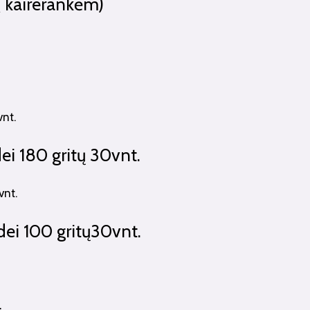
( kairerankėm)
ei 180 gritų 30vnt.
ldei 100 gritų30vnt.
4