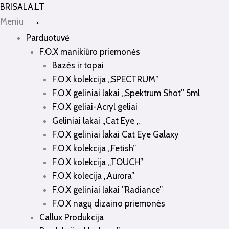
Pereiti
BRISALA
.LT
prie
Meniu
×
turinio
Parduotuvė
F.O.X manikiūro priemonės
Bazės ir topai
F.O.X kolekcija „SPECTRUM”
F.O.X geliniai lakai „Spektrum Shot” 5ml
F.O.X geliai-Acryl geliai
Geliniai lakai „Cat Eye „
F.O.X geliniai lakai Cat Eye Galaxy
F.O.X kolekcija „Fetish”
F.O.X kolekcija „TOUCH”
F.O.X kolecija „Aurora”
F.O.X geliniai lakai ”Radiance”
F.O.X nagų dizaino priemonės
Callux Produkcija