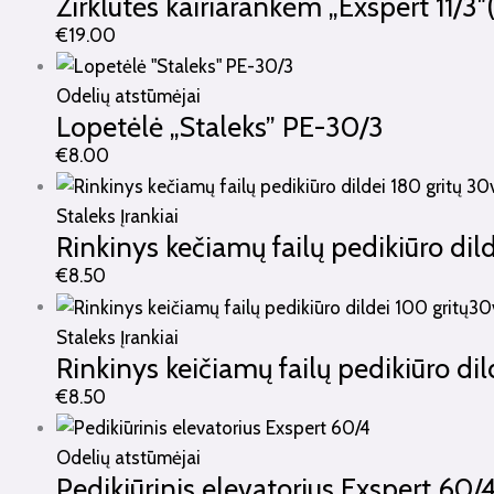
Žirklutės kairiarankėm „Exspert 11/3″
€
19.00
Odelių atstūmėjai
Lopetėlė „Staleks” PE-30/3
€
8.00
Staleks Įrankiai
Rinkinys kečiamų failų pedikiūro dild
€
8.50
Staleks Įrankiai
Rinkinys keičiamų failų pedikiūro di
€
8.50
Odelių atstūmėjai
Pedikiūrinis elevatorius Exspert 60/