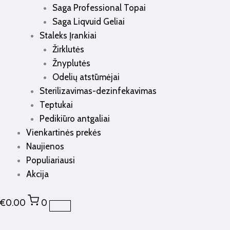
Saga Professional Topai
Saga Liqvuid Geliai
Staleks Įrankiai
Žirklutės
Žnyplutės
Odelių atstūmėjai
Sterilizavimas-dezinfekavimas
Teptukai
Pedikiūro antgaliai
Vienkartinės prekės
Naujienos
Populiariausi
Akcija
€
0.00
0
produkto