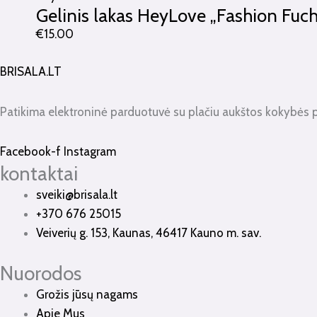
Gelinis lakas HeyLove „Fashion Fuch
€
15.00
BRISALA.LT
Patikima elektroninė parduotuvė su plačiu aukštos kokybės 
Facebook-f
Instagram
kontaktai
sveiki@brisala.lt
+370 676 25015
Veiverių g. 153, Kaunas, 46417 Kauno m. sav.
Nuorodos
Grožis jūsų nagams
Apie Mus