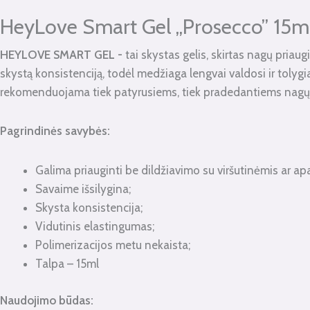
kiekis:
HeyLove
HeyLove Smart Gel „Prosecco” 15ml.
Smart
HEYLOVE SMART GEL -
tai skystas gelis, skirtas nagų priaug
Gel
skystą konsistenciją, todėl medžiaga lengvai valdosi ir tolygi
"Prosecco"
rekomenduojama tiek patyrusiems, tiek pradedantiems nagų mei
15ml.
(
Pagrindinės savybės:
su
blizgučiu)
Galima priauginti be dildžiavimo su viršutinėmis ar apa
Savaime išsilygina;
Skysta konsistencija;
Vidutinis elastingumas;
Polimerizacijos metu nekaista;
Talpa – 15ml
Naudojimo būdas
: