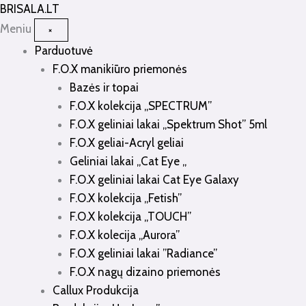
Pereiti
BRISALA
.LT
prie
Meniu
×
turinio
Parduotuvė
F.O.X manikiūro priemonės
Bazės ir topai
F.O.X kolekcija „SPECTRUM”
F.O.X geliniai lakai „Spektrum Shot” 5ml
F.O.X geliai-Acryl geliai
Geliniai lakai „Cat Eye „
F.O.X geliniai lakai Cat Eye Galaxy
F.O.X kolekcija „Fetish”
F.O.X kolekcija „TOUCH”
F.O.X kolecija „Aurora”
F.O.X geliniai lakai ”Radiance”
F.O.X nagų dizaino priemonės
Callux Produkcija