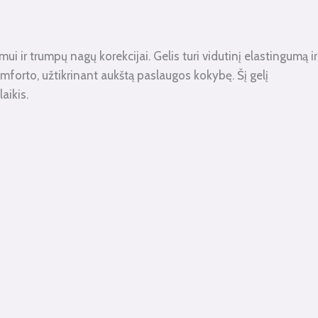
ui ir trumpų nagų korekcijai. Gelis turi vidutinį elastingumą ir
omforto, užtikrinant aukštą paslaugos kokybę. Šį gelį
aikis.