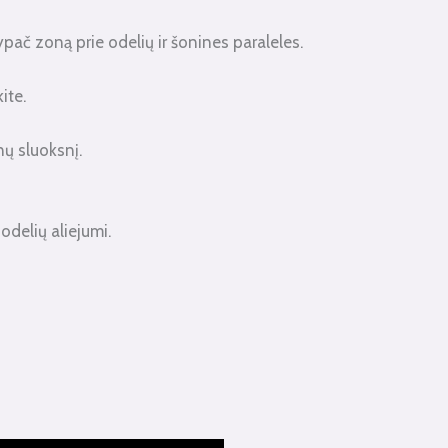
ypač zoną prie odelių ir šonines paraleles.
ite.
nų sluoksnį.
odelių aliejumi.