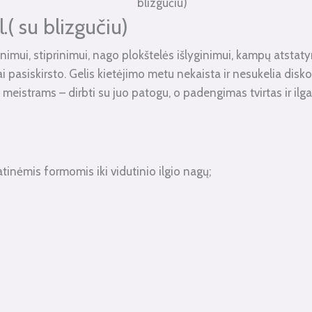
blizgučiu)
( su blizgučiu)
inimui, stiprinimui, nago plokštelės išlyginimui, kampų atstatym
ai pasiskirsto. Gelis kietėjimo metu nekaista ir nesukelia disk
strams – dirbti su juo patogu, o padengimas tvirtas ir ilgal
tinėmis formomis iki vidutinio ilgio nagų;