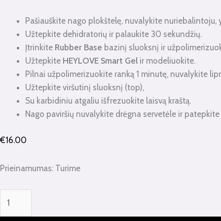
Pašiauškite nago plokštelę, nuvalykite nuriebalintoju, 
Užtepkite dehidratorių ir palaukite 30 sekundžių.
Įtrinkite
Rubber Base
bazinį sluoksnį ir užpolimerizuok
Užtepkite
HEYLOVE Smart Gel
ir modeliuokite.
Pilnai užpolimerizuokite ranką 1 minutę, nuvalykite lip
Užtepkite viršutinį sluoksnį (top),
Su karbidiniu atgaliu išfrezuokite laisvą kraštą.
Nago paviršių nuvalykite drėgna servetėle ir patepkite 
€
16.00
Prieinamumas:
Turime