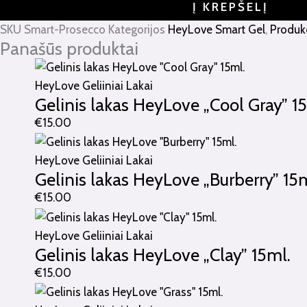
Į KREPŠELĮ
SKU
Smart-Prosecco
Kategorijos
HeyLove Smart Gel
,
Produk
Panašūs produktai
HeyLove Geliiniai Lakai
Gelinis lakas HeyLove „Cool Gray” 1
€
15.00
HeyLove Geliiniai Lakai
Gelinis lakas HeyLove „Burberry” 15m
€
15.00
HeyLove Geliiniai Lakai
Gelinis lakas HeyLove „Clay” 15ml.
€
15.00