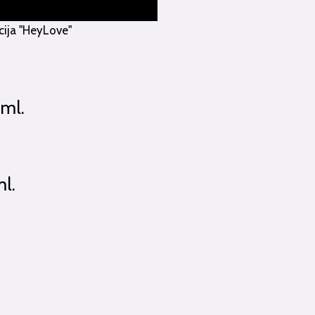
cija "HeyLove"
5ml.
l.