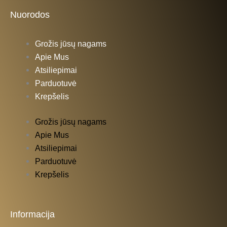
Nuorodos
Grožis jūsų nagams
Apie Mus
Atsiliepimai
Parduotuvė
Krepšelis
Grožis jūsų nagams
Apie Mus
Atsiliepimai
Parduotuvė
Krepšelis
Informacija