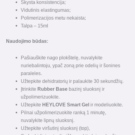
Skysta konsistencija;
Vidutinis elastingumas;
Polimerizacijos metu nekaista;
Talpa – 15ml
Naudojimo būdas
:
Pašiauškite nago plokštelę, nuvalykite
nuriebalintoju, ypač zoną prie odelių ir šonines
paraleles.
Užtepkite dehidratorių ir palaukite 30 sekundžių.
Įtrinkite
Rubber Base
bazinį sluoksnį ir
užpolimerizuokite.
Užtepkite
HEYLOVE Smart Gel
ir modeliuokite.
Pilnai užpolimerizuokite ranką 1 minutę,
nuvalykite lipnų sluoksnį.
Užtepkite viršutinį sluoksnį (top),