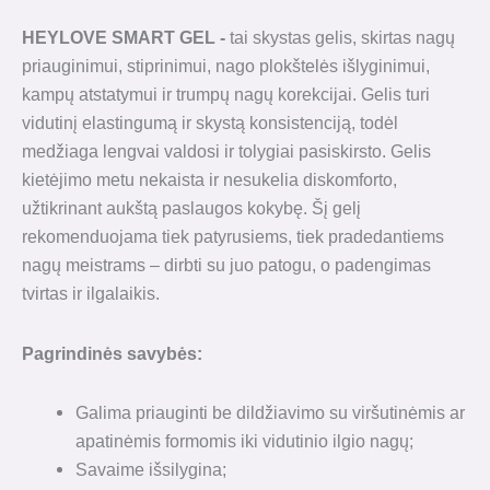
HEYLOVE SMART GEL -
tai skystas gelis, skirtas nagų
priauginimui, stiprinimui, nago plokštelės išlyginimui,
kampų atstatymui ir trumpų nagų korekcijai. Gelis turi
vidutinį elastingumą ir skystą konsistenciją, todėl
medžiaga lengvai valdosi ir tolygiai pasiskirsto. Gelis
kietėjimo metu nekaista ir nesukelia diskomforto,
užtikrinant aukštą paslaugos kokybę. Šį gelį
rekomenduojama tiek patyrusiems, tiek pradedantiems
nagų meistrams – dirbti su juo patogu, o padengimas
tvirtas ir ilgalaikis.
Pagrindinės savybės:
Galima priauginti be dildžiavimo su viršutinėmis ar
apatinėmis formomis iki vidutinio ilgio nagų;
Savaime išsilygina;