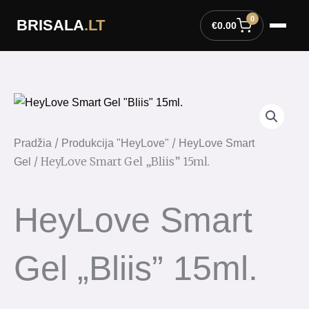
Pereiti
0
BRISALA
.LT
prie
€
0.00
turinio
/
/
Pradžia
Produkcija "HeyLove"
HeyLove Smart
/ HeyLove Smart Gel „Bliis” 15ml.
Gel
HeyLove Smart
Gel „Bliis” 15ml.