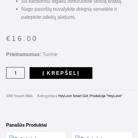
Su karbidiniu atgaliu išfrezuokite laisvą kraštą.
Nago paviršių nuvalykite drėgna servetėle ir
patepkite odelių aliejumi.
€
16.00
produkto
Prieinamumas:
Turime
kiekis:
HeyLove
Į KREPŠELĮ
Smart
Gel
"Bliis"
SKU
Smart-Bliis
Kategorijos
,
HeyLove Smart Gel
Produkcija "HeyLove"
15ml.
Panašūs Produktai