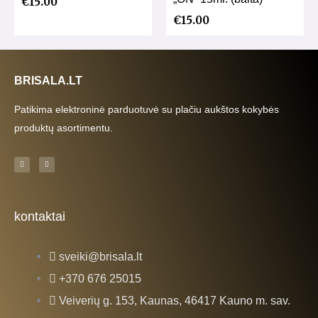
€
15.00
€
15.00
BRISALA.LT
Patikima elektroninė parduotuvė su plačiu aukštos kokybės
produktų asortimentu.
F
I
a
n
c
s
e
t
b
a
o
g
o
r
k
a
kontaktai
-
m
f
sveiki@brisala.lt
+370 676 25015
Veiverių g. 153, Kaunas, 46417 Kauno m. sav.