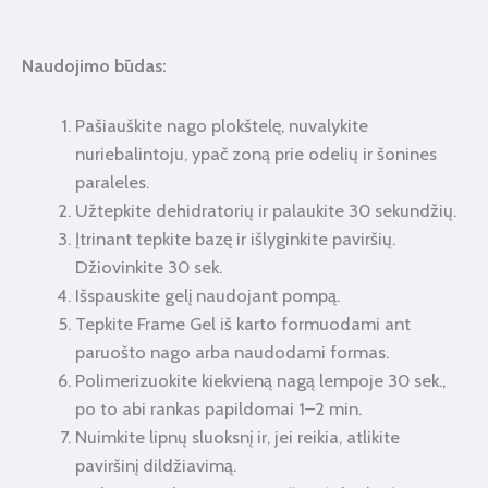
Naudojimo būdas:
Pašiauškite nago plokštelę, nuvalykite
nuriebalintoju, ypač zoną prie odelių ir šonines
paraleles.
Užtepkite dehidratorių ir palaukite 30 sekundžių.
Įtrinant tepkite bazę ir išlyginkite paviršių.
Džiovinkite 30 sek.
Išspauskite gelį naudojant pompą.
Tepkite Frame Gel iš karto formuodami ant
paruošto nago arba naudodami formas.
Polimerizuokite kiekvieną nagą lempoje 30 sek.,
po to abi rankas papildomai 1–2 min.
Nuimkite lipnų sluoksnį ir, jei reikia, atlikite
paviršinį dildžiavimą.