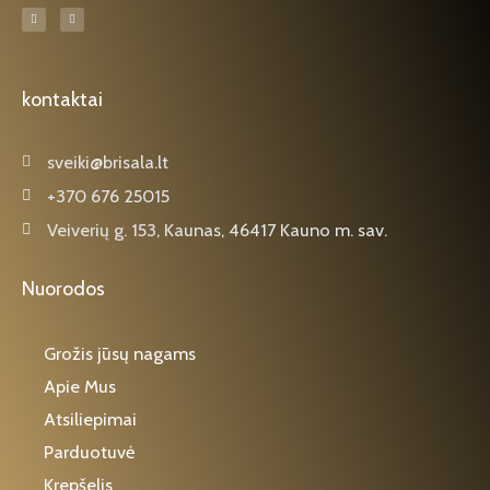
F
I
a
n
c
s
e
t
b
a
o
g
o
r
k
a
kontaktai
-
m
f
sveiki@brisala.lt
+370 676 25015
Veiverių g. 153, Kaunas, 46417 Kauno m. sav.
Nuorodos
Grožis jūsų nagams
Apie Mus
Atsiliepimai
Parduotuvė
Krepšelis