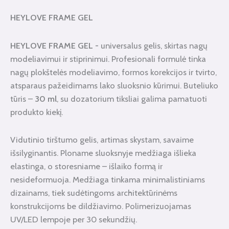
HEYLOVE FRAME GEL
HEYLOVE FRAME GEL -
universalus gelis, skirtas nagų
modeliavimui ir stiprinimui. Profesionali formulė tinka
nagų plokštelės modeliavimo, formos korekcijos ir tvirto,
atsparaus pažeidimams lako sluoksnio kūrimui. Buteliuko
tūris –
30 ml
, su dozatorium tiksliai galima pamatuoti
produkto kiekį.
Vidutinio tirštumo gelis, artimas skystam, savaime
išsilyginantis. Ploname sluoksnyje medžiaga išlieka
elastinga, o storesniame – išlaiko formą ir
nesideformuoja. Medžiaga tinkama minimalistiniams
dizainams, tiek sudėtingoms architektūrinėms
konstrukcijoms be dildžiavimo. Polimerizuojamas
UV/LED lempoje per 30 sekundžių.