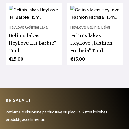
HeyLove Geliiniai Lakai
HeyLove Geliiniai Lakai
Gelinis lakas
Gelinis lakas
HeyLove „Hi Barbie”
HeyLove „Fashion
15ml.
Fuchsia” 15ml.
€
15.00
€
15.00
BRISALA.LT
Patikima elektroninė parduotuvė su plačiu aukštos kokybės
produktų asortimentu.