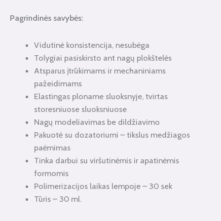
Pagrindinės savybės:
Vidutinė konsistencija, nesubėga
Tolygiai pasiskirsto ant nagų plokštelės
Atsparus įtrūkimams ir mechaniniams
pažeidimams
Elastingas ploname sluoksnyje, tvirtas
storesniuose sluoksniuose
Nagų modeliavimas be dildžiavimo
Pakuotė su dozatoriumi – tikslus medžiagos
paėmimas
Tinka darbui su viršutinėmis ir apatinėmis
formomis
Polimerizacijos laikas lempoje – 30 sek
Tūris – 30 ml.