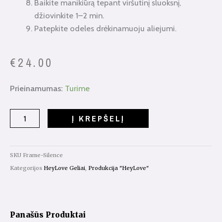
Baikite manikiūrą tepant viršutinį sluoksnį,
džiovinkite 1–2 min.
Patepkite odeles drėkinamuoju aliejumi.
€
24.00
produkto
Prieinamumas:
Turime
kiekis:
HeyLove
Į KREPŠELĮ
Frame
Gel
Silence
SKU
Frame-Silence
30ml.
Kategorijos
HeyLove Geliai
,
Produkcija "HeyLove"
Panašūs Produktai