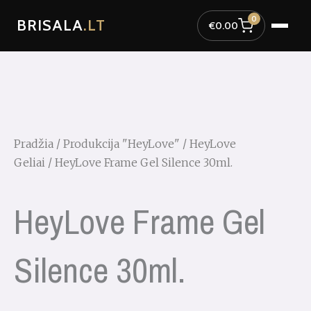
Pereiti
0
BRISALA
.LT
prie
€
0.00
turinio
Pradžia
/
Produkcija "HeyLove"
/
HeyLove
Geliai
/ HeyLove Frame Gel Silence 30ml.
HeyLove Frame Gel
Silence 30ml.