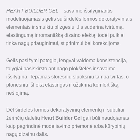
HEART BUILDER GEL
–
savaime išsilyginantis
modeliuojamasis gelis su širdelės formos dekoratyviniais
elementais ir smulkiu blizgesiu. Jis suderina tvirtumą,
elastingumą ir romantišką dizaino efektą, todėl puikiai
tinka nagų priauginimui, stiprinimui bei korekcijoms.
Gelis pasižymi patogia, lengvai valdoma konsistencija,
tolygiai pasiskirsto ant nago plokštelės ir savaime
išsilygina. Tepamas storesniu sluoksniu tampa tvirtas, o
plonesniu išlieka elastingas ir užtikrina komfortišką
nešiojimą.
Dėl širdelės formos dekoratyvinių elementų ir subtiliai
žėrinčių dalelių
Heart Builder Gel
gali būti naudojamas
kaip pagrindinė modeliavimo priemonė arba kūrybinių
nagų dizainų dalis.