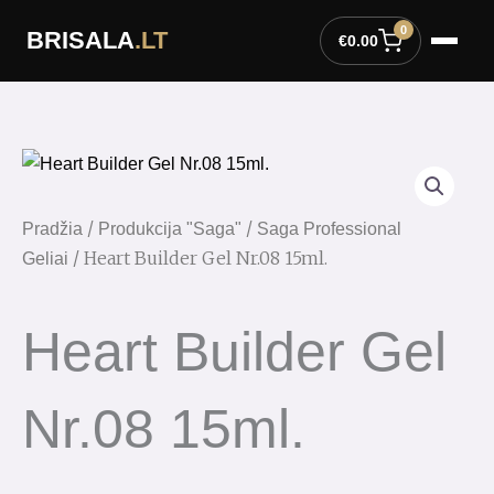
Pereiti
0
BRISALA
.LT
prie
€
0.00
turinio
/
/
Pradžia
Produkcija "Saga"
Saga Professional
/ Heart Builder Gel Nr.08 15ml.
Geliai
Heart Builder Gel
Nr.08 15ml.