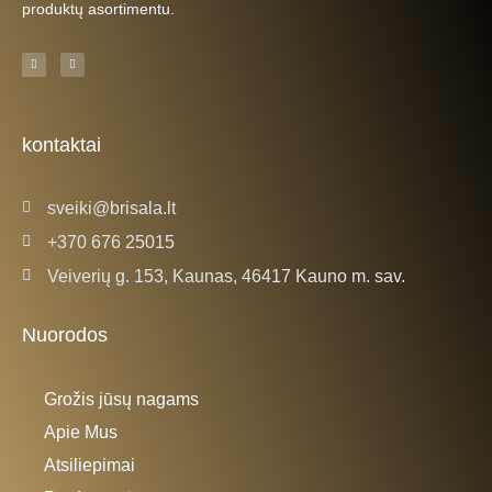
produktų asortimentu.
F
I
a
n
c
s
e
t
b
a
o
g
o
r
k
a
kontaktai
-
m
f
sveiki@brisala.lt
+370 676 25015
Veiverių g. 153, Kaunas, 46417 Kauno m. sav.
Nuorodos
Grožis jūsų nagams
Apie Mus
Atsiliepimai