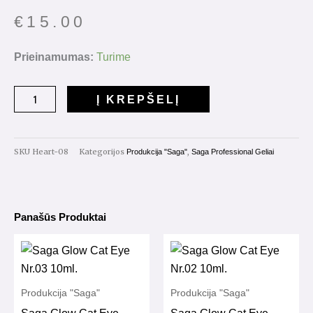
€
15.00
produkto
Prieinamumas:
Turime
kiekis:
Heart
Į KREPŠELĮ
Builder
Gel
Nr.08
SKU
Heart-08
Kategorijos
,
Produkcija "Saga"
Saga Professional Geliai
15ml.
Panašūs Produktai
Produkcija "Saga"
Produkcija "Saga"