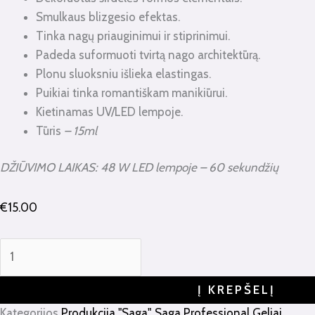
Smulkaus blizgesio efektas.
Tinka nagų priauginimui ir stiprinimui.
Padeda suformuoti tvirtą nago architektūrą.
Plonu sluoksniu išlieka elastingas.
Puikiai tinka romantiškam manikiūrui.
Kietinamas UV/LED lempoje.
Tūris
– 15ml
DŽIŪVIMO LAIKAS: 48 W LED lempoje – 60 sekundžių
€
15.00
Į KREPŠELĮ
Kategorijos
Produkcija "Saga"
,
Saga Professional Geliai