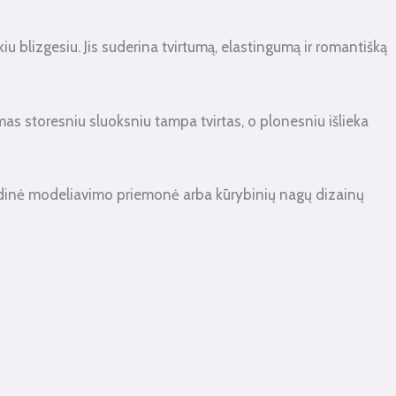
u blizgesiu. Jis suderina tvirtumą, elastingumą ir romantišką
mas storesniu sluoksniu tampa tvirtas, o plonesniu išlieka
dinė modeliavimo priemonė arba kūrybinių nagų dizainų