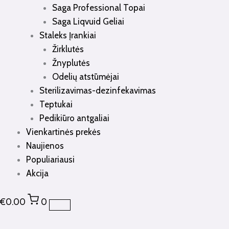
Saga Professional Topai
Saga Liqvuid Geliai
Staleks Įrankiai
Žirklutės
Žnyplutės
Odelių atstūmėjai
Sterilizavimas-dezinfekavimas
Teptukai
Pedikiūro antgaliai
Vienkartinės prekės
Naujienos
Populiariausi
Akcija
€
0.00
0
produkto