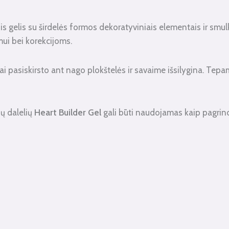
 gelis su širdelės formos dekoratyviniais elementais ir smulki
mui bei korekcijoms.
ai pasiskirsto ant nago plokštelės ir savaime išsilygina. Tepa
ių dalelių
Heart Builder Gel
gali būti naudojamas kaip pagrin