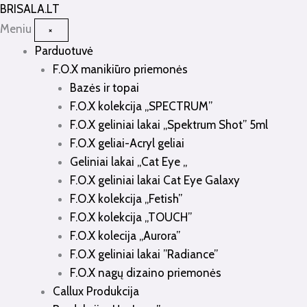
Pereiti
BRISALA
.LT
prie
Meniu
×
turinio
Parduotuvė
F.O.X manikiūro priemonės
Bazės ir topai
F.O.X kolekcija „SPECTRUM”
F.O.X geliniai lakai „Spektrum Shot” 5ml
F.O.X geliai-Acryl geliai
Geliniai lakai „Cat Eye „
F.O.X geliniai lakai Cat Eye Galaxy
F.O.X kolekcija „Fetish”
F.O.X kolekcija „TOUCH”
F.O.X kolecija „Aurora”
F.O.X geliniai lakai ”Radiance”
F.O.X nagų dizaino priemonės
Callux Produkcija