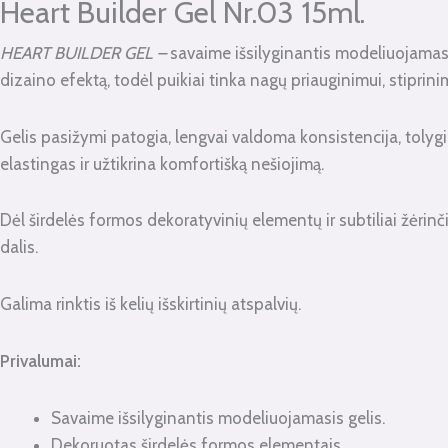
kiekis:
Heart Builder Gel Nr.03 15ml.
Heart
HEART BUILDER GEL
–
savaime išsilyginantis modeliuojamasis
Builder
dizaino efektą, todėl puikiai tinka nagų priauginimui, stiprini
Gel
Nr.03
Gelis pasižymi patogia, lengvai valdoma konsistencija, tolygi
15ml.
elastingas ir užtikrina komfortišką nešiojimą.
Dėl širdelės formos dekoratyvinių elementų ir subtiliai žėrinč
dalis.
Galima rinktis iš kelių išskirtinių atspalvių.
Privalumai:
Savaime išsilyginantis modeliuojamasis gelis.
Dekoruotas širdelės formos elementais.