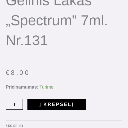
Gelinis Lakas
„Spectrum” 7ml.
Nr.131
€
8.00
produkto
Prieinamumas:
Turime
kiekis:
Gelinis
Į KREPŠELĮ
lakas
"Spectrum"
7ml.
SKU
SP-131