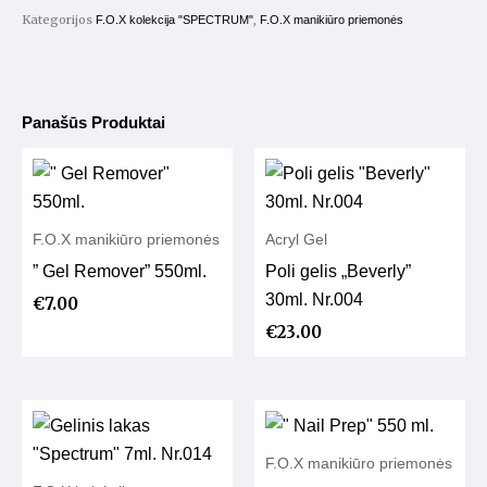
Nr.131
Kategorijos
,
F.O.X kolekcija "SPECTRUM"
F.O.X manikiūro priemonės
Panašūs Produktai
F.O.X manikiūro priemonės
Acryl Gel
” Gel Remover” 550ml.
Poli gelis „Beverly”
30ml. Nr.004
€
7.00
€
23.00
F.O.X manikiūro priemonės