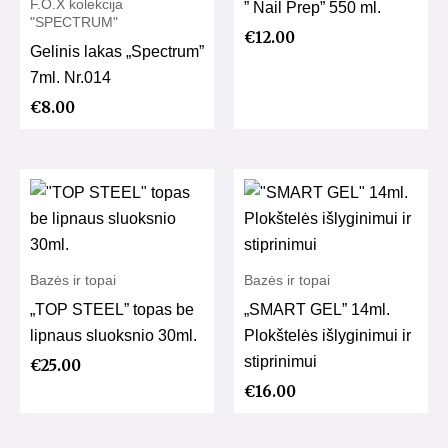
F.O.X kolekcija
” Nail Prep” 550 ml.
"SPECTRUM"
€
12.00
Gelinis lakas „Spectrum”
7ml. Nr.014
€
8.00
Bazės ir topai
Bazės ir topai
„TOP STEEL” topas be
„SMART GEL” 14ml.
lipnaus sluoksnio 30ml.
Plokštelės išlyginimui ir
stiprinimui
€
25.00
€
16.00