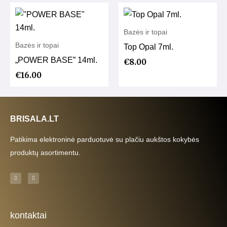
Bazės ir topai
Bazės ir topai
Top Opal 7ml.
„POWER BASE” 14ml.
€
8.00
€
16.00
BRISALA.LT
Patikima elektroninė parduotuvė su plačiu aukštos kokybės
produktų asortimentu.
F
I
a
n
c
s
e
t
b
a
o
g
o
r
k
a
kontaktai
-
m
f