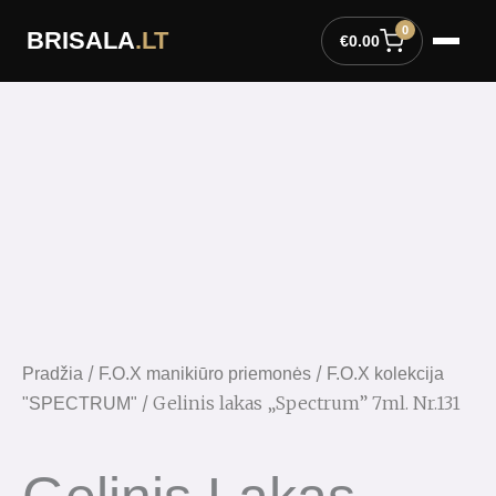
Pereiti
0
BRISALA
.LT
prie
€
0.00
turinio
/
/
Pradžia
F.O.X manikiūro priemonės
F.O.X kolekcija
/ Gelinis lakas „Spectrum” 7ml. Nr.131
"SPECTRUM"