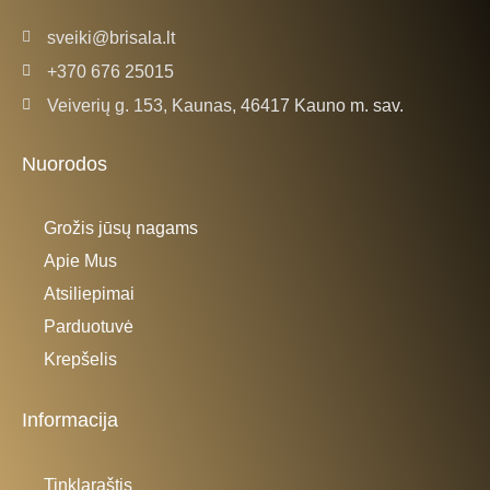
sveiki@brisala.lt
+370 676 25015
Veiverių g. 153, Kaunas, 46417 Kauno m. sav.
Nuorodos
Grožis jūsų nagams
Apie Mus
Atsiliepimai
Parduotuvė
Krepšelis
Informacija
Tinklaraštis