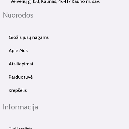
Veiverių g. 153, Kaunas, 46417 Kauno m. sav.
-
m
f
Nuorodos
Grožis jūsų nagams
Apie Mus
Atsiliepimai
Parduotuvė
Krepšelis
Informacija
Tinklaraštis