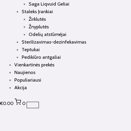
Saga Liqvuid Geliai
Staleks Įrankiai
Žirklutės
Žnyplutės
Odelių atstūmėjai
Sterilizavimas-dezinfekavimas
Teptukai
Pedikiūro antgaliai
Vienkartinės prekės
Naujienos
Populiariausi
Akcija
€
0.00
0