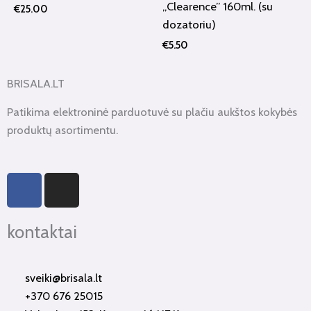
„Clearence” 160ml. (su
€
25.00
dozatoriu)
€
5.50
BRISALA.LT
Patikima elektroninė parduotuvė su plačiu aukštos kokybės
produktų asortimentu.
F
I
a
n
c
s
kontaktai
e
t
b
a
o
g
sveiki@brisala.lt
o
r
+370 676 25015
k
a