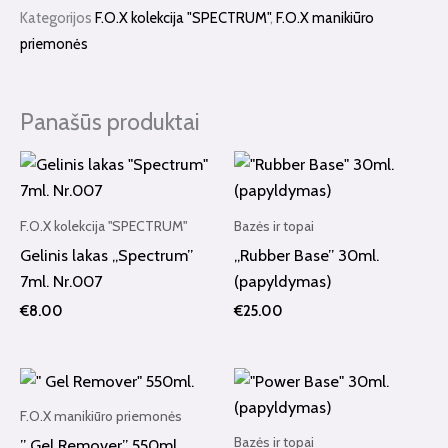
Nr.115
Kategorijos
F.O.X kolekcija "SPECTRUM"
,
F.O.X manikiūro
priemonės
Panašūs produktai
F.O.X kolekcija "SPECTRUM"
Bazės ir topai
Gelinis lakas „Spectrum”
„Rubber Base” 30ml.
7ml. Nr.007
(papyldymas)
€
8.00
€
25.00
F.O.X manikiūro priemonės
Bazės ir topai
” Gel Remover” 550ml.