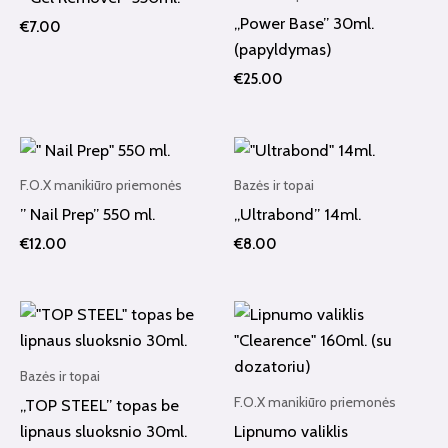
„Power Base” 30ml.
€
7.00
(papyldymas)
€
25.00
F.O.X manikiūro priemonės
Bazės ir topai
” Nail Prep” 550 ml.
„Ultrabond” 14ml.
€
12.00
€
8.00
Bazės ir topai
F.O.X manikiūro priemonės
„TOP STEEL” topas be
lipnaus sluoksnio 30ml.
Lipnumo valiklis