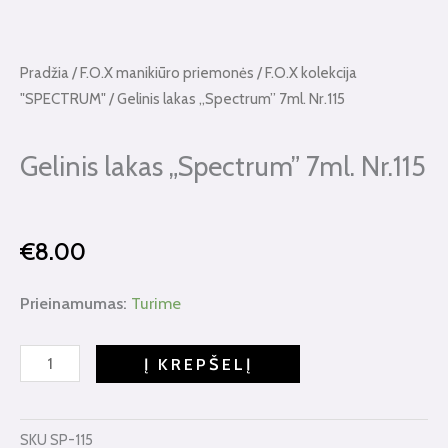
Pradžia
/
F.O.X manikiūro priemonės
/
F.O.X kolekcija
"SPECTRUM"
/ Gelinis lakas „Spectrum” 7ml. Nr.115
Gelinis lakas „Spectrum” 7ml. Nr.115
€
8.00
produkto
Prieinamumas:
Turime
kiekis:
Gelinis
Į KREPŠELĮ
lakas
"Spectrum"
7ml.
SKU
SP-115