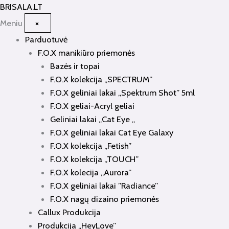
Pereiti
BRISALA
.LT
prie
Meniu
×
turinio
Parduotuvė
F.O.X manikiūro priemonės
Bazės ir topai
F.O.X kolekcija „SPECTRUM”
F.O.X geliniai lakai „Spektrum Shot” 5ml
F.O.X geliai-Acryl geliai
Geliniai lakai „Cat Eye „
F.O.X geliniai lakai Cat Eye Galaxy
F.O.X kolekcija „Fetish”
F.O.X kolekcija „TOUCH”
F.O.X kolecija „Aurora”
F.O.X geliniai lakai ”Radiance”
F.O.X nagų dizaino priemonės
Callux Produkcija
Produkcija „HeyLove”