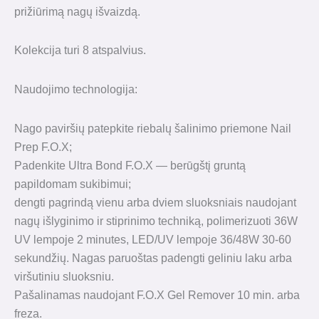
prižiūrimą nagų išvaizdą.
Kolekcija turi 8 atspalvius.
Naudojimo technologija:
Nago paviršių patepkite riebalų šalinimo priemone Nail
Prep F.O.X;
Padenkite Ultra Bond F.O.X — berūgštį gruntą
papildomam sukibimui;
dengti pagrindą vienu arba dviem sluoksniais naudojant
nagų išlyginimo ir stiprinimo techniką, polimerizuoti 36W
UV lempoje 2 minutes, LED/UV lempoje 36/48W 30-60
sekundžių. Nagas paruoštas padengti geliniu laku arba
viršutiniu sluoksniu.
Pašalinamas naudojant F.O.X Gel Remover 10 min. arba
freza.