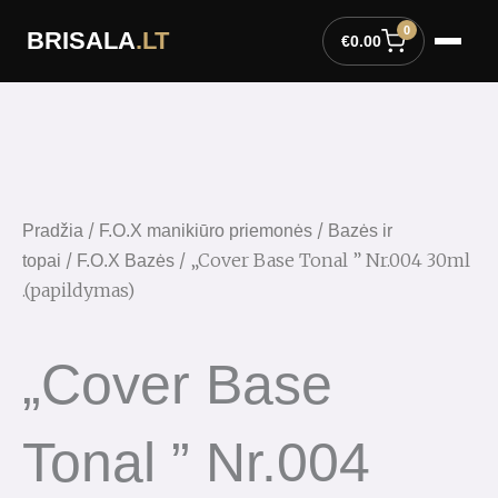
Pereiti
0
BRISALA
.LT
prie
€
0.00
turinio
/
/
Pradžia
F.O.X manikiūro priemonės
Bazės ir
/
/ „Cover Base Tonal ” Nr.004 30ml
topai
F.O.X Bazės
.(papildymas)
„Cover Base
Tonal ” Nr.004