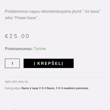
Probleminius nagus rekomenduojama įtrynti " Air base"
arba "Power base" .
€
25.00
produkto
Prieinamumas:
Turime
kiekis:
"Cover
Į KREPŠELĮ
Base
Tonal
"
SKU
CBT-004 30
Nr.004
Kategorijos
,
,
Bazės ir topai
F.O.X Bazės
F.O.X manikiūro priemonės
30ml
.
(papildymas)