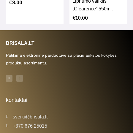
Lipnumo valiklis
€
8.00
„Clearence” 550ml.
€
10.00
BRISALA.LT
Patikima elektroninė parduotuvė su plačiu aukštos kokybės
produktų asortimentu.
F
I
a
n
c
s
e
t
b
a
o
g
o
r
k
a
kontaktai
-
m
f
sveiki@brisala.lt
+370 676 25015