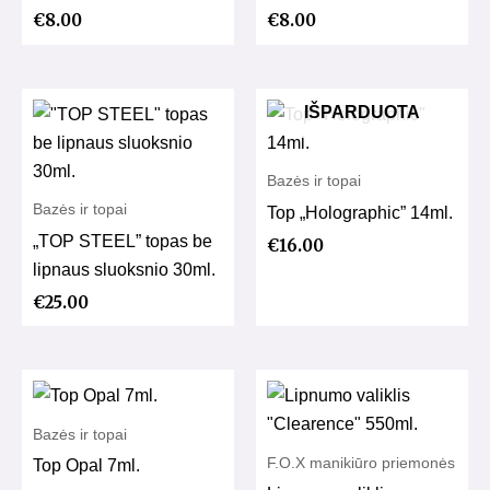
€
8.00
€
8.00
IŠPARDUOTA
Bazės ir topai
Bazės ir topai
Top „Holographic” 14ml.
„TOP STEEL” topas be
€
16.00
lipnaus sluoksnio 30ml.
€
25.00
Bazės ir topai
F.O.X manikiūro priemonės
Top Opal 7ml.