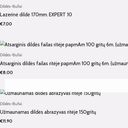
Dildės-Bufai
Lazerinė dildė 170mm. EXPERT 10
€
7.00
Dildės-Bufai
Atsarginis dildės failas ritėje papmAm 100 gritų 6m. (užma
€
8.00
Dildės-Bufai
Užmaunamas dildės abrazyvas ritėje 150gritų
€
11.90