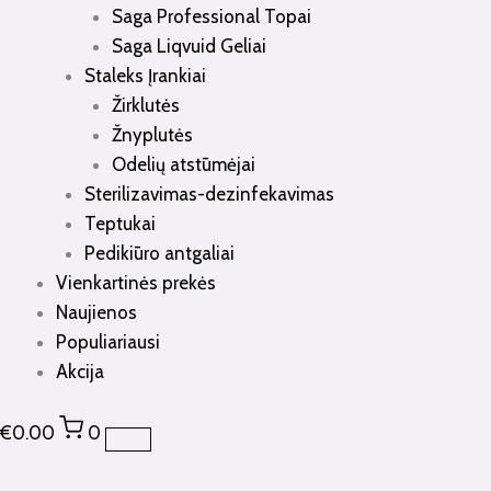
Saga Professional Topai
Saga Liqvuid Geliai
Staleks Įrankiai
Žirklutės
Žnyplutės
Odelių atstūmėjai
Sterilizavimas-dezinfekavimas
Teptukai
Pedikiūro antgaliai
Vienkartinės prekės
Naujienos
Populiariausi
Akcija
€
0.00
0
produkto