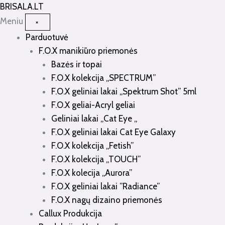
Pereiti
BRISALA
.LT
prie
Meniu
×
turinio
Parduotuvė
F.O.X manikiūro priemonės
Bazės ir topai
F.O.X kolekcija „SPECTRUM”
F.O.X geliniai lakai „Spektrum Shot” 5ml
F.O.X geliai-Acryl geliai
Geliniai lakai „Cat Eye „
F.O.X geliniai lakai Cat Eye Galaxy
F.O.X kolekcija „Fetish”
F.O.X kolekcija „TOUCH”
F.O.X kolecija „Aurora”
F.O.X geliniai lakai ”Radiance”
F.O.X nagų dizaino priemonės
Callux Produkcija