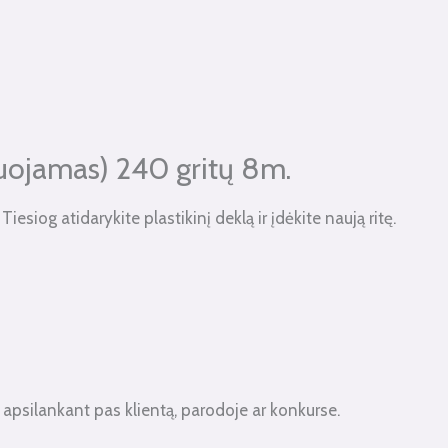
lijuojamas) 240 gritų 8m.
iesiog atidarykite plastikinį deklą ir įdėkite naują ritę.
psilankant pas klientą, parodoje ar konkurse.