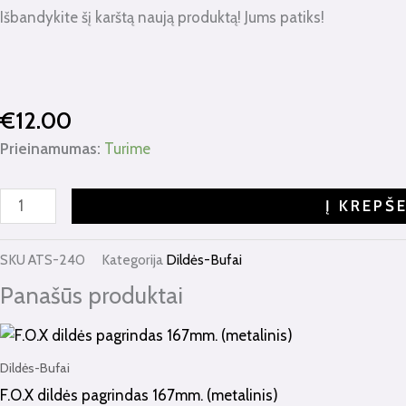
Išbandykite šį karštą naują produktą! Jums patiks!
€
12.00
Prieinamumas:
Turime
Į KREPŠ
SKU
ATS-240
Kategorija
Dildės-Bufai
Panašūs produktai
Dildės-Bufai
F.O.X dildės pagrindas 167mm. (metalinis)