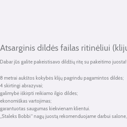
kiekis:
Atsarginis
dildės
failas
ritinėliui
(klijuojamas)
Atsarginis dildės failas ritinėliui (k
240
gritų
Dabar jūs galite pakeistisavo dildžių ritę su pakeitimo juosta! T
8m.
8 metrai aukštos kokybės klijų pagrindu pagamintos dildės;
4 skirtingi abrazyvai;
galimybė iškirpti reikiamo ilgio dildes;
ekonomiškas vartojimas;
garantuotas saugumas kiekvienam klientui.
„Staleks Bobbi“ nagų juostą rekomenduojame darbui salone, a