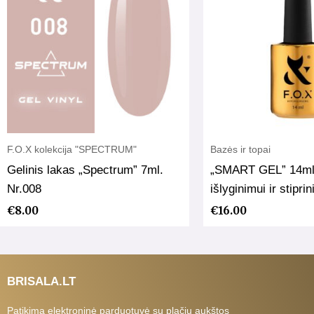
F.O.X kolekcija "SPECTRUM"
Bazės ir topai
Gelinis lakas „Spectrum” 7ml.
„SMART GEL” 14ml.
Nr.008
išlyginimui ir stipri
€
8.00
€
16.00
BRISALA.LT
Patikima elektroninė parduotuvė su plačiu aukštos