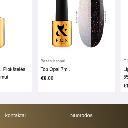
Bazės ir topai
F.
 Plokštelės
Top Opal 7ml.
Li
nimui
5
€
8.00
€
kontaktai
Nuorodos