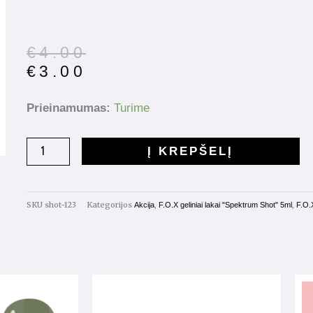
Original
Current
€
4.00
price
price
€
3.00
was:
is:
€4.00.
€3.00.
produkto
Prieinamumas:
Turime
kiekis:
Gelinis
Į KREPŠELĮ
lakas
Spectrum
Shot
SKU
shot-123
Kategorijos
,
,
Akcija
F.O.X geliniai lakai "Spektrum Shot" 5ml
F.O.
5ml.
Nr.123