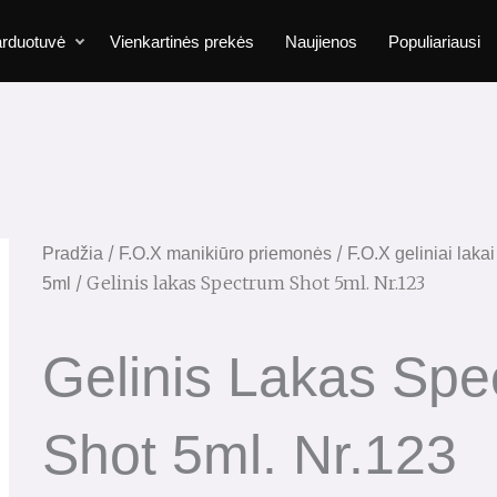
rduotuvė
Vienkartinės prekės
Naujienos
Populiariausi
/
/
Pradžia
F.O.X manikiūro priemonės
F.O.X geliniai laka
/ Gelinis lakas Spectrum Shot 5ml. Nr.123
5ml
Gelinis Lakas Spe
Shot 5ml. Nr.123