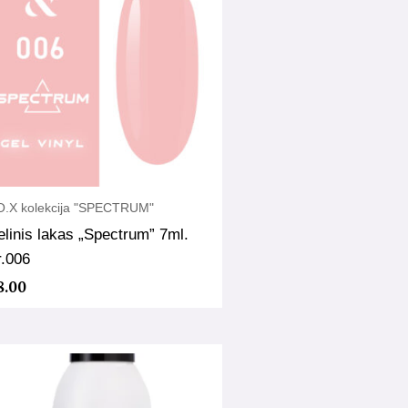
O.X kolekcija "SPECTRUM"
linis lakas „Spectrum” 7ml.
r.006
8.00