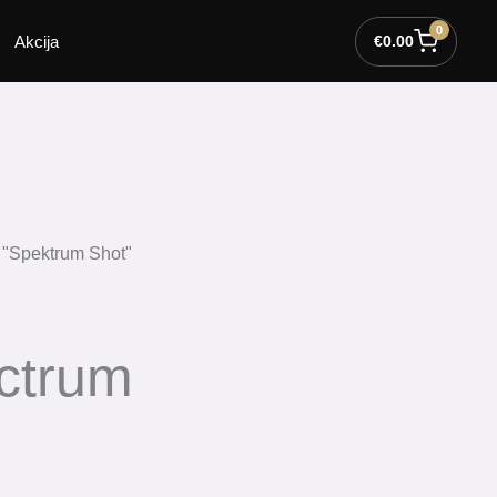
0
Akcija
€
0.00
i "Spektrum Shot"
ctrum