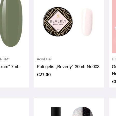
CTRUM"
Acryl Gel
F.
trum” 7ml.
Poli gelis „Beverly” 30ml. Nr.003
Ge
N
€
23.00
€