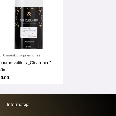
O.X manikiūro priemonės
pnumo valiklis „Clearence”
50ml.
10.00
Informacija