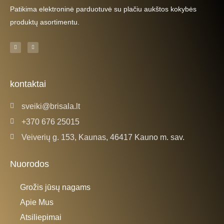
Patikima elektroninė parduotuvė su plačiu aukštos kokybės
produktų asortimentu.
F
I
a
n
c
s
e
t
b
a
o
g
o
r
k
a
kontaktai
-
m
f
sveiki@brisala.lt
+370 676 25015
Veiverių g. 153, Kaunas, 46417 Kauno m. sav.
Nuorodos
Grožis jūsų nagams
Apie Mus
Atsiliepimai