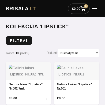
Pereiti
0
BRISALA
.LT
prie
€
0.00
turinio
KOLEKCIJA 'LIPSTICK"
FILTRAI
Rasta
10
prekių
Rikiuoti:
Gelinis lakas "Lipstick"
Gelinis Lakas "Lipstics"
Nr.002 7ml.
Nr.001
→
→
€
8.00
€
8.00