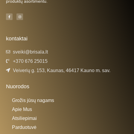
produktų asortimentu.
F
I
a
n
c
s
e
t
b
a
o
g
o
r
k
a
kontaktai
-
m
f
sveiki@brisala.lt
+370 676 25015
Veiverių g. 153, Kaunas, 46417 Kauno m. sav.
Nuorodos
Grožis jūsų nagams
Apie Mus
Atsiliepimai
Parduotuvė