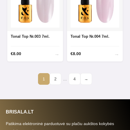
Tonal Top Nr.003 7ml.
Tonal Top Nr.004 7ml.
→
→
€
8.00
€
8.00
1
2
…
4
→
BRISALA.LT
Patikima elektroninė parduotuvė su plačiu aukštos kokybės